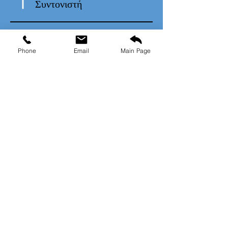
Συντονιστή
11:10
Phone
Email
Main Page
Ομιλίες συμμετεχόντων
12:10
Συζήτηση
13:00
Τέλος Συνεδρίου